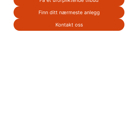
Få et uforpliktende tilbud
Finn ditt nærmeste anlegg
Kontakt oss
Hvordan fungerer det?
Vår enkle «1-2-3» modell gjør prosessen rask og