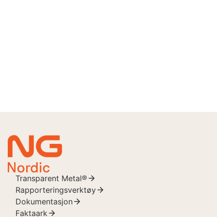
Syrefast
Les mer om alle metallene vi tar i mot her >
Farlig avfall skal ikke forekomme i leveranser av stål
og metaller. Dette inkluderer blant annet usanerede
elektriske og elektroniske produkter, batterier,
kjemikalier og gassflasker.
Transparent Metal®
Rapporteringsverktøy
Dokumentasjon
Faktaark