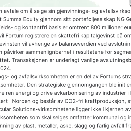
n avtale om å selge sin gjenvinnings- og avfallsvirkso
t Summa Equity gjennom sitt porteføljeselskap NG G
lds- og kontantfri basis er omtrent 800 millioner eu
 vil Fortum registrere en skattefri kapitalgevinst på om
vinsten vil avhenge av balanseverdien ved avslutning.
 påvirker sammenlignbarhet i resultatene for segme
ttet. Transaksjonen er underlagt vanlige avslutnings
 2024.
gs- og avfallsvirksomheten er en del av Fortums st
rksomheter. Den strategiske gjennomgangen ble initie
ere ren energi og drive avkarbonisering av industrier 
sert i Norden og består av CO2-fri kraftproduksjon, 
cular Solutions-virksomhetene ligger ikke i kjernen av
irksomheten som skal selges omfatter kommunal og ind
ng av plast, metaller, aske, slagg og farlig avfall fra 