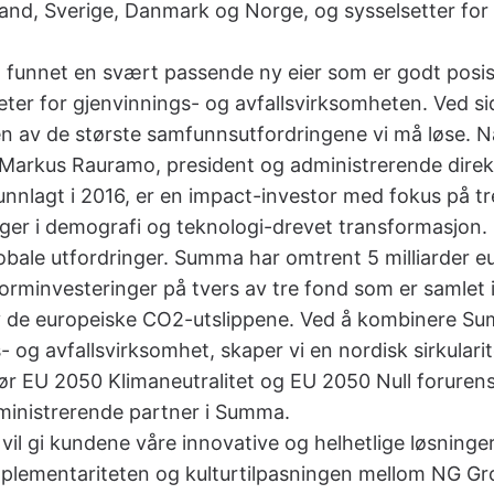
land, Sverige, Danmark og Norge, og sysselsetter for
a funnet en svært passende ny eier som er godt posisjo
ter for gjenvinnings- og avfallsvirksomheten. Ved si
n av de største samfunnsutfordringene vi må løse. Nå 
r Markus Rauramo, president og administrerende direk
nnlagt i 2016, er en impact-investor med fokus på t
inger i demografi og teknologi-drevet transformasjo
lobale utfordringer. Summa har omtrent 5 milliarder eu
forminvesteringer på tvers av tre fond som er samlet i
 av de europeiske CO2-utslippene. Ved å kombinere 
og avfallsvirksomhet, skaper vi en nordisk sirkulari
r EU 2050 Klimaneutralitet og EU 2050 Null forurens
ministrerende partner i Summa.
vil gi kundene våre innovative og helhetlige løsning
omplementariteten og kulturtilpasningen mellom NG G