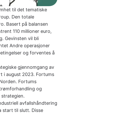
mhet til det tematiske
roup. Den totale
ro. Basert på balansen
trent 110 millioner euro,
 Gevinsten vil bli
ntet Andre operasjoner
betingelser og forventes å
rategiske gjennomgang av
rt i august 2023. Fortums
i Norden. Fortums
strømforhandling og
 strategien.
ustriell avfallshåndtering
start til slutt. Disse