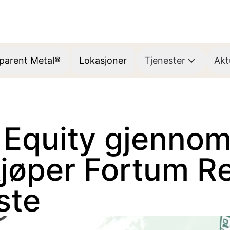
parent Metal®
Lokasjoner
Tjenester
Akt
Equity gjenno
jøper Fortum R
ste