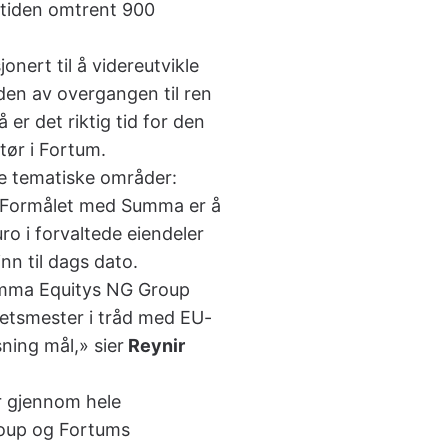
 tiden omtrent 900
nert til å videreutvikle
den av overgangen til ren
er det riktig tid for den
tør i Fortum.
re tematiske områder:
n. Formålet med Summa er å
ro i forvaltede eiendeler
nn til dags dato.
Summa Equitys NG Group
tetsmester i tråd med EU-
ning mål,» sier
Reynir
er gjennom hele
roup og Fortums