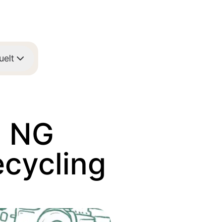
uelt
m NG
ecycling