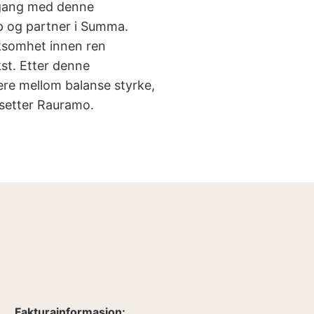
i gang med denne
p og partner i Summa.
rksomhet innen ren
kst. Etter denne
sere mellom balanse styrke,
tsetter Rauramo.
Fakturainformasjon: