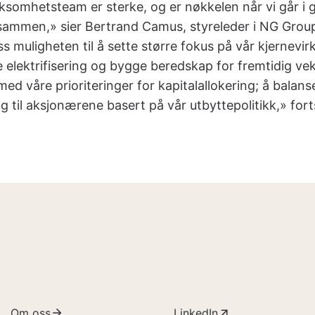
irksomhetsteam er sterke, og er nøkkelen når vi går 
sammen,» sier Bertrand Camus, styreleder i NG Grou
 muligheten til å sette større fokus på vår kjernevi
e elektrifisering og bygge beredskap for fremtidig ve
med våre prioriteringer for kapitalallokering; å balan
g til aksjonærene basert på vår utbyttepolitikk,» for
Om oss
LinkedIn