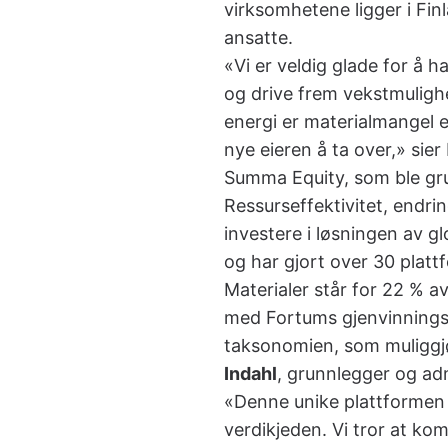
virksomhetene ligger i Fin
ansatte.
«Vi er veldig glade for å h
og drive frem vekstmulighe
energi er materialmangel e
nye eieren å ta over,» sie
Summa Equity, som ble gru
Ressurseffektivitet, endr
investere i løsningen av g
og har gjort over 30 platt
Materialer står for 22 %
med Fortums gjenvinnings- 
taksonomien, som muliggjø
Indahl
, grunnlegger og ad
«Denne unike plattformen 
verdikjeden. Vi tror at k