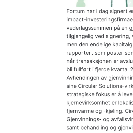
Fortum har i dag signert e
impact-investeringsfirmae
vederlagssummen på en gje
tilgjengelig ved signering,
men den endelige kapitalge
rapportert som poster som
når transaksjonen er avslu
bli fullført i fjerde kvartal
Avhendingen av gjenvinnin
sine Circular Solutions-vi
strategiske fokus er å lev
kjernevirksomhet er lokali
fjernvarme og -kjøling. Cir
Gjenvinnings- og avfallsv
samt behandling og gjenvinni