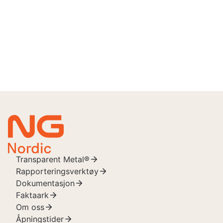
Hva skjer videre med bilen
din?
Hos NG Nordic tar vi imot og gjenvinner ca. 35.000
biler hvert år. Hele 95% av bilen gjenvinnes, hvorav
85% materialgjenvinnes.
♻️
Transparent Metal®
Rapporteringsverktøy
Dokumentasjon
Faktaark
Om oss
Åpningstider